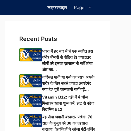
लाइफस्टाइल
Page
Recent Posts
भारत में हर चार में से एक व्यक्ति इस
गंभीर बीमारी से पीड़ित है! ज़्यादातर
लोगों को इसका एहसास भी नहीं होता
और यह…
नारियल पानी या गन्ने का रस? आपके
शरीर के लिए सबसे ज़्यादा फ़ायदेमंद
क्या है? पूरी जानकारी यहाँ पढ़ें…
Vitamin B12: दही में ये चीज
मिलाकर खाना शुरू करें, झट से बढ़ेगा
विटामिन B12
यह पौधा जवानी बरकरार रखेगा, 70
साल के बुजुर्ग को 30 का एहसास
कराएगा, वैज्ञानिकों ने खोजा एंटी-एजिंग