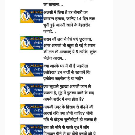
का खजाना…
अलसी में छिपा है हर बीमारी का
रामबाण इलाज, जानिए 14 दिन तक
भुनी हुई अलसी खाने के बेहतरीन
फायदे…
शराब की लत से ऐसे पाएं छुटकारा,
अगर आपको भी बहुत हो गई है शराब
की लत तो आजमाएं ये 5 तरीके, तुरंत
मिलेगा आराम…
क्या आपके घर में भी है जहरीला
एलोवेरा? इन बातों से पहचानें कि
एलोवेरा जहरीला है या नहीं?
एक चुटकी गुटखा आपकी जान ले
सकता है, मुंह में गुटखा जाने के बाद
आपके शरीर में क्या होता है?
आपकी उम्र के हिसाब से दौड़ने की
आदर्श गति क्या होनी चाहिए? धीमी
गति से दौड़ना चुनौतीपूर्ण हो सकता है!
रात को सोने से पहले दूध में लौंग
मिलाकर पीने से दूर होंगी पुरुषों की ये