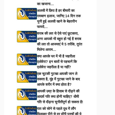
का खजाना…
अलसी में छिपा है हर बीमारी का
रामबाण इलाज, जानिए 14 दिन तक
भुनी हुई अलसी खाने के बेहतरीन
फायदे…
शराब की लत से ऐसे पाएं छुटकारा,
अगर आपको भी बहुत हो गई है शराब
की लत तो आजमाएं ये 5 तरीके, तुरंत
मिलेगा आराम…
क्या आपके घर में भी है जहरीला
एलोवेरा? इन बातों से पहचानें कि
एलोवेरा जहरीला है या नहीं?
एक चुटकी गुटखा आपकी जान ले
सकता है, मुंह में गुटखा जाने के बाद
आपके शरीर में क्या होता है?
आपकी उम्र के हिसाब से दौड़ने की
आदर्श गति क्या होनी चाहिए? धीमी
गति से दौड़ना चुनौतीपूर्ण हो सकता है!
रात को सोने से पहले दूध में लौंग
मिलाकर पीने से दूर होंगी पुरुषों की ये