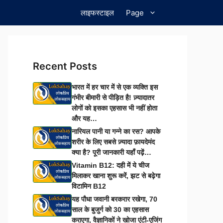
लाइफस्टाइल
Page
Recent Posts
भारत में हर चार में से एक व्यक्ति इस
गंभीर बीमारी से पीड़ित है! ज़्यादातर
लोगों को इसका एहसास भी नहीं होता
और यह…
नारियल पानी या गन्ने का रस? आपके
शरीर के लिए सबसे ज़्यादा फ़ायदेमंद
क्या है? पूरी जानकारी यहाँ पढ़ें…
Vitamin B12: दही में ये चीज
मिलाकर खाना शुरू करें, झट से बढ़ेगा
विटामिन B12
यह पौधा जवानी बरकरार रखेगा, 70
साल के बुजुर्ग को 30 का एहसास
कराएगा, वैज्ञानिकों ने खोजा एंटी-एजिंग