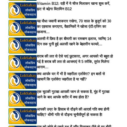
Vitamin B12: दही में ये चीज मिलाकर खाना शुरू करें,
झट से बढ़ेगा विटामिन B12
यह पौधा जवानी बरकरार रखेगा, 70 साल के बुजुर्ग को 30
का एहसास कराएगा, वैज्ञानिकों ने खोजा एंटी-एजिंग का
खजाना…
अलसी में छिपा है हर बीमारी का रामबाण इलाज, जानिए 14
दिन तक भुनी हुई अलसी खाने के बेहतरीन फायदे…
शराब की लत से ऐसे पाएं छुटकारा, अगर आपको भी बहुत हो
गई है शराब की लत तो आजमाएं ये 5 तरीके, तुरंत मिलेगा
आराम…
क्या आपके घर में भी है जहरीला एलोवेरा? इन बातों से
पहचानें कि एलोवेरा जहरीला है या नहीं?
एक चुटकी गुटखा आपकी जान ले सकता है, मुंह में गुटखा
जाने के बाद आपके शरीर में क्या होता है?
आपकी उम्र के हिसाब से दौड़ने की आदर्श गति क्या होनी
चाहिए? धीमी गति से दौड़ना चुनौतीपूर्ण हो सकता है!
रात को सोने से पहले दूध में लौंग मिलाकर पीने से दूर होंगी