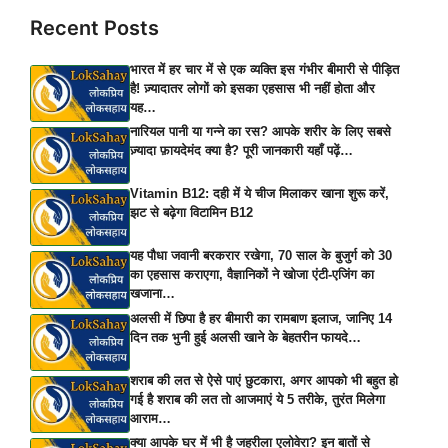
Recent Posts
भारत में हर चार में से एक व्यक्ति इस गंभीर बीमारी से पीड़ित
है! ज़्यादातर लोगों को इसका एहसास भी नहीं होता और
यह…
नारियल पानी या गन्ने का रस? आपके शरीर के लिए सबसे
ज़्यादा फ़ायदेमंद क्या है? पूरी जानकारी यहाँ पढ़ें…
Vitamin B12: दही में ये चीज मिलाकर खाना शुरू करें,
झट से बढ़ेगा विटामिन B12
यह पौधा जवानी बरकरार रखेगा, 70 साल के बुजुर्ग को 30
का एहसास कराएगा, वैज्ञानिकों ने खोजा एंटी-एजिंग का
खजाना…
अलसी में छिपा है हर बीमारी का रामबाण इलाज, जानिए 14
दिन तक भुनी हुई अलसी खाने के बेहतरीन फायदे…
शराब की लत से ऐसे पाएं छुटकारा, अगर आपको भी बहुत हो
गई है शराब की लत तो आजमाएं ये 5 तरीके, तुरंत मिलेगा
आराम…
क्या आपके घर में भी है जहरीला एलोवेरा? इन बातों से