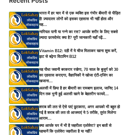
Recent Posts
भारत में हर चार में से एक व्यक्ति इस गंभीर बीमारी से पीड़ित
है! ज़्यादातर लोगों को इसका एहसास भी नहीं होता और
यह…
नारियल पानी या गन्ने का रस? आपके शरीर के लिए सबसे
ज़्यादा फ़ायदेमंद क्या है? पूरी जानकारी यहाँ पढ़ें…
Vitamin B12: दही में ये चीज मिलाकर खाना शुरू करें,
झट से बढ़ेगा विटामिन B12
यह पौधा जवानी बरकरार रखेगा, 70 साल के बुजुर्ग को 30
का एहसास कराएगा, वैज्ञानिकों ने खोजा एंटी-एजिंग का
खजाना…
अलसी में छिपा है हर बीमारी का रामबाण इलाज, जानिए 14
दिन तक भुनी हुई अलसी खाने के बेहतरीन फायदे…
शराब की लत से ऐसे पाएं छुटकारा, अगर आपको भी बहुत हो
गई है शराब की लत तो आजमाएं ये 5 तरीके, तुरंत मिलेगा
आराम…
क्या आपके घर में भी है जहरीला एलोवेरा? इन बातों से
पहचानें कि एलोवेरा जहरीला है या नहीं?