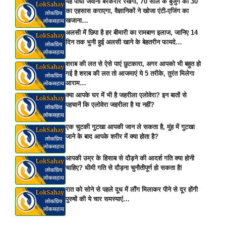
यह पौधा जवानी बरकरार रखेगा, 70 साल के बुजुर्ग को 30
का एहसास कराएगा, वैज्ञानिकों ने खोजा एंटी-एजिंग का
खजाना…
अलसी में छिपा है हर बीमारी का रामबाण इलाज, जानिए 14
दिन तक भुनी हुई अलसी खाने के बेहतरीन फायदे…
शराब की लत से ऐसे पाएं छुटकारा, अगर आपको भी बहुत हो
गई है शराब की लत तो आजमाएं ये 5 तरीके, तुरंत मिलेगा
आराम…
क्या आपके घर में भी है जहरीला एलोवेरा? इन बातों से
पहचानें कि एलोवेरा जहरीला है या नहीं?
एक चुटकी गुटखा आपकी जान ले सकता है, मुंह में गुटखा
जाने के बाद आपके शरीर में क्या होता है?
आपकी उम्र के हिसाब से दौड़ने की आदर्श गति क्या होनी
चाहिए? धीमी गति से दौड़ना चुनौतीपूर्ण हो सकता है!
रात को सोने से पहले दूध में लौंग मिलाकर पीने से दूर होंगी
पुरुषों की ये चार समस्याएं…