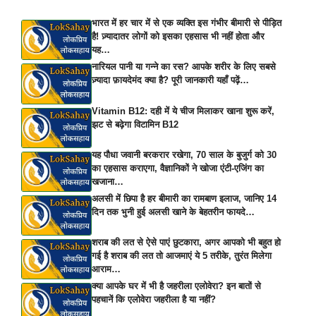
भारत में हर चार में से एक व्यक्ति इस गंभीर बीमारी से पीड़ित
है! ज़्यादातर लोगों को इसका एहसास भी नहीं होता और
यह…
नारियल पानी या गन्ने का रस? आपके शरीर के लिए सबसे
ज़्यादा फ़ायदेमंद क्या है? पूरी जानकारी यहाँ पढ़ें…
Vitamin B12: दही में ये चीज मिलाकर खाना शुरू करें,
झट से बढ़ेगा विटामिन B12
यह पौधा जवानी बरकरार रखेगा, 70 साल के बुजुर्ग को 30
का एहसास कराएगा, वैज्ञानिकों ने खोजा एंटी-एजिंग का
खजाना…
अलसी में छिपा है हर बीमारी का रामबाण इलाज, जानिए 14
दिन तक भुनी हुई अलसी खाने के बेहतरीन फायदे…
शराब की लत से ऐसे पाएं छुटकारा, अगर आपको भी बहुत हो
गई है शराब की लत तो आजमाएं ये 5 तरीके, तुरंत मिलेगा
आराम…
क्या आपके घर में भी है जहरीला एलोवेरा? इन बातों से
पहचानें कि एलोवेरा जहरीला है या नहीं?