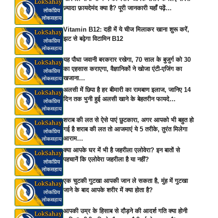
ज़्यादा फ़ायदेमंद क्या है? पूरी जानकारी यहाँ पढ़ें…
Vitamin B12: दही में ये चीज मिलाकर खाना शुरू करें,
झट से बढ़ेगा विटामिन B12
यह पौधा जवानी बरकरार रखेगा, 70 साल के बुजुर्ग को 30
का एहसास कराएगा, वैज्ञानिकों ने खोजा एंटी-एजिंग का
खजाना…
अलसी में छिपा है हर बीमारी का रामबाण इलाज, जानिए 14
दिन तक भुनी हुई अलसी खाने के बेहतरीन फायदे…
शराब की लत से ऐसे पाएं छुटकारा, अगर आपको भी बहुत हो
गई है शराब की लत तो आजमाएं ये 5 तरीके, तुरंत मिलेगा
आराम…
क्या आपके घर में भी है जहरीला एलोवेरा? इन बातों से
पहचानें कि एलोवेरा जहरीला है या नहीं?
एक चुटकी गुटखा आपकी जान ले सकता है, मुंह में गुटखा
जाने के बाद आपके शरीर में क्या होता है?
आपकी उम्र के हिसाब से दौड़ने की आदर्श गति क्या होनी