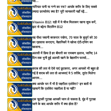
यह…
नारियल पानी या गन्ने का रस? आपके शरीर के लिए सबसे
ज़्यादा फ़ायदेमंद क्या है? पूरी जानकारी यहाँ पढ़ें…
Vitamin B12: दही में ये चीज मिलाकर खाना शुरू करें,
झट से बढ़ेगा विटामिन B12
यह पौधा जवानी बरकरार रखेगा, 70 साल के बुजुर्ग को 30
का एहसास कराएगा, वैज्ञानिकों ने खोजा एंटी-एजिंग का
खजाना…
अलसी में छिपा है हर बीमारी का रामबाण इलाज, जानिए 14
दिन तक भुनी हुई अलसी खाने के बेहतरीन फायदे…
शराब की लत से ऐसे पाएं छुटकारा, अगर आपको भी बहुत हो
गई है शराब की लत तो आजमाएं ये 5 तरीके, तुरंत मिलेगा
आराम…
क्या आपके घर में भी है जहरीला एलोवेरा? इन बातों से
पहचानें कि एलोवेरा जहरीला है या नहीं?
एक चुटकी गुटखा आपकी जान ले सकता है, मुंह में गुटखा
जाने के बाद आपके शरीर में क्या होता है?