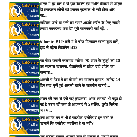
भारत में हर चार में से एक व्यक्ति इस गंभीर बीमारी से पीड़ित
है! ज़्यादातर लोगों को इसका एहसास भी नहीं होता और
यह…
नारियल पानी या गन्ने का रस? आपके शरीर के लिए सबसे
ज़्यादा फ़ायदेमंद क्या है? पूरी जानकारी यहाँ पढ़ें…
Vitamin B12: दही में ये चीज मिलाकर खाना शुरू करें,
झट से बढ़ेगा विटामिन B12
यह पौधा जवानी बरकरार रखेगा, 70 साल के बुजुर्ग को 30
का एहसास कराएगा, वैज्ञानिकों ने खोजा एंटी-एजिंग का
खजाना…
अलसी में छिपा है हर बीमारी का रामबाण इलाज, जानिए 14
दिन तक भुनी हुई अलसी खाने के बेहतरीन फायदे…
शराब की लत से ऐसे पाएं छुटकारा, अगर आपको भी बहुत हो
गई है शराब की लत तो आजमाएं ये 5 तरीके, तुरंत मिलेगा
आराम…
क्या आपके घर में भी है जहरीला एलोवेरा? इन बातों से
पहचानें कि एलोवेरा जहरीला है या नहीं?
एक चुटकी गुटखा आपकी जान ले सकता है, मुंह में गुटखा