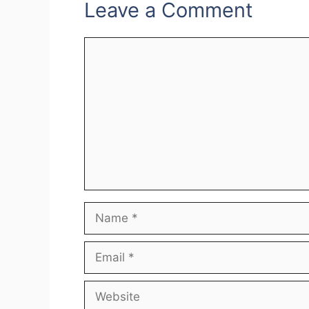
Leave a Comment
Comment
Name
Email
Website