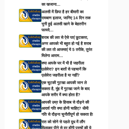
का खजाना…
अलसी में छिपा है हर बीमारी का
रामबाण इलाज, जानिए 14 दिन तक
भुनी हुई अलसी खाने के बेहतरीन
फायदे…
शराब की लत से ऐसे पाएं छुटकारा,
अगर आपको भी बहुत हो गई है शराब
की लत तो आजमाएं ये 5 तरीके, तुरंत
मिलेगा आराम…
क्या आपके घर में भी है जहरीला
एलोवेरा? इन बातों से पहचानें कि
एलोवेरा जहरीला है या नहीं?
एक चुटकी गुटखा आपकी जान ले
सकता है, मुंह में गुटखा जाने के बाद
आपके शरीर में क्या होता है?
आपकी उम्र के हिसाब से दौड़ने की
आदर्श गति क्या होनी चाहिए? धीमी
गति से दौड़ना चुनौतीपूर्ण हो सकता है!
रात को सोने से पहले दूध में लौंग
मिलाकर पीने से दूर होंगी पुरुषों की ये