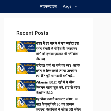
लाइफस्टाइल
Page
Recent Posts
भारत में हर चार में से एक व्यक्ति इस
गंभीर बीमारी से पीड़ित है! ज़्यादातर
लोगों को इसका एहसास भी नहीं होता
और यह…
नारियल पानी या गन्ने का रस? आपके
शरीर के लिए सबसे ज़्यादा फ़ायदेमंद
क्या है? पूरी जानकारी यहाँ पढ़ें…
Vitamin B12: दही में ये चीज
मिलाकर खाना शुरू करें, झट से बढ़ेगा
विटामिन B12
यह पौधा जवानी बरकरार रखेगा, 70
साल के बुजुर्ग को 30 का एहसास
कराएगा, वैज्ञानिकों ने खोजा एंटी-एजिंग