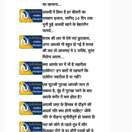
का खजाना…
अलसी में छिपा है हर बीमारी का
रामबाण इलाज, जानिए 14 दिन तक
भुनी हुई अलसी खाने के बेहतरीन
फायदे…
शराब की लत से ऐसे पाएं छुटकारा,
अगर आपको भी बहुत हो गई है शराब
की लत तो आजमाएं ये 5 तरीके, तुरंत
मिलेगा आराम…
क्या आपके घर में भी है जहरीला
एलोवेरा? इन बातों से पहचानें कि
एलोवेरा जहरीला है या नहीं?
एक चुटकी गुटखा आपकी जान ले
सकता है, मुंह में गुटखा जाने के बाद
आपके शरीर में क्या होता है?
आपकी उम्र के हिसाब से दौड़ने की
आदर्श गति क्या होनी चाहिए? धीमी
गति से दौड़ना चुनौतीपूर्ण हो सकता है!
रात को सोने से पहले दूध में लौंग
मिलाकर पीने से दूर होंगी पुरुषों की ये