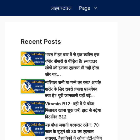
लाइफस्टाइल
Page
Recent Posts
भारत में हर चार में से एक व्यक्ति इस
गंभीर बीमारी से पीड़ित है! ज़्यादातर
लोगों को इसका एहसास भी नहीं होता
और यह…
नारियल पानी या गन्ने का रस? आपके
शरीर के लिए सबसे ज़्यादा फ़ायदेमंद
क्या है? पूरी जानकारी यहाँ पढ़ें…
Vitamin B12: दही में ये चीज
मिलाकर खाना शुरू करें, झट से बढ़ेगा
विटामिन B12
यह पौधा जवानी बरकरार रखेगा, 70
साल के बुजुर्ग को 30 का एहसास
कराएगा, वैज्ञानिकों ने खोजा एंटी-एजिंग