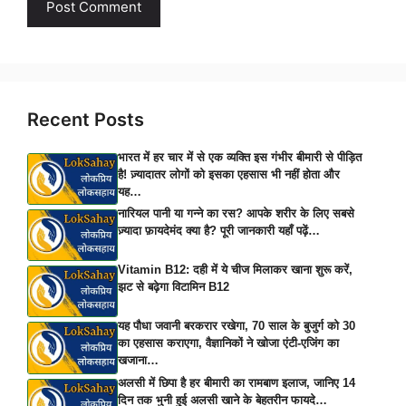
Recent Posts
भारत में हर चार में से एक व्यक्ति इस गंभीर बीमारी से पीड़ित
है! ज़्यादातर लोगों को इसका एहसास भी नहीं होता और
यह…
नारियल पानी या गन्ने का रस? आपके शरीर के लिए सबसे
ज़्यादा फ़ायदेमंद क्या है? पूरी जानकारी यहाँ पढ़ें…
Vitamin B12: दही में ये चीज मिलाकर खाना शुरू करें,
झट से बढ़ेगा विटामिन B12
यह पौधा जवानी बरकरार रखेगा, 70 साल के बुजुर्ग को 30
का एहसास कराएगा, वैज्ञानिकों ने खोजा एंटी-एजिंग का
खजाना…
अलसी में छिपा है हर बीमारी का रामबाण इलाज, जानिए 14
दिन तक भुनी हुई अलसी खाने के बेहतरीन फायदे…