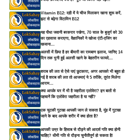
Vitamin B12: दही में ये चीज मिलाकर खाना शुरू करें,
झट से बढ़ेगा विटामिन B12
यह पौधा जवानी बरकरार रखेगा, 70 साल के बुजुर्ग को 30
का एहसास कराएगा, वैज्ञानिकों ने खोजा एंटी-एजिंग का
खजाना…
अलसी में छिपा है हर बीमारी का रामबाण इलाज, जानिए 14
दिन तक भुनी हुई अलसी खाने के बेहतरीन फायदे…
शराब की लत से ऐसे पाएं छुटकारा, अगर आपको भी बहुत हो
गई है शराब की लत तो आजमाएं ये 5 तरीके, तुरंत मिलेगा
आराम…
क्या आपके घर में भी है जहरीला एलोवेरा? इन बातों से
पहचानें कि एलोवेरा जहरीला है या नहीं?
एक चुटकी गुटखा आपकी जान ले सकता है, मुंह में गुटखा
जाने के बाद आपके शरीर में क्या होता है?
आपकी उम्र के हिसाब से दौड़ने की आदर्श गति क्या होनी
चाहिए? धीमी गति से दौड़ना चुनौतीपूर्ण हो सकता है!